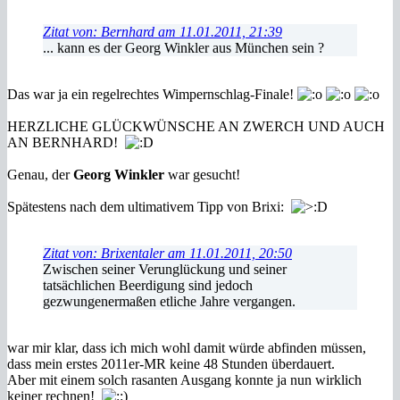
Zitat von: Bernhard am 11.01.2011, 21:39
... kann es der Georg Winkler aus München sein ?
Das war ja ein regelrechtes Wimpernschlag-Finale!
HERZLICHE GLÜCKWÜNSCHE AN ZWERCH UND AUCH
AN BERNHARD!
Genau, der
Georg Winkler
war gesucht!
Spätestens nach dem ultimativem Tipp von Brixi:
Zitat von: Brixentaler am 11.01.2011, 20:50
Zwischen seiner Verunglückung und seiner
tatsächlichen Beerdigung sind jedoch
gezwungenermaßen etliche Jahre vergangen.
war mir klar, dass ich mich wohl damit würde abfinden müssen,
dass mein erstes 2011er-MR keine 48 Stunden überdauert.
Aber mit einem solch rasanten Ausgang konnte ja nun wirklich
keiner rechnen!