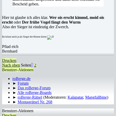
Bescheid geben.
Hier ist glaube ich alles klar.
Wer ois erscht kimmd, moid ois
erscht
oder
Der frühe Vogel fängt den Wurm
Also der Sieger ist eindeutig der Zwerch.
Ihr könnt mich ja als Sieger der Herzen küren
Pfiad eich
Bernhard
Drucken
Nach oben
Seiten
1
2
Benutzer-Aktionen
roBerge.de
►
Forum
►
Das roBerge-Forum
►
Alle roBerge-Boards
►
roBerge-Rätsel
(Moderatoren:
Kalapatar
,
Mangfallbine
)
►
Montagrätsel Nr. 268
Benutzer-Aktionen
Drucken