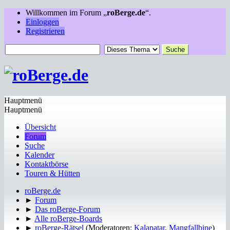
Willkommen im Forum „
roBerge.de
“.
Einloggen
Registrieren
Hauptmenü
Hauptmenü
Übersicht
Forum
Suche
Kalender
Kontaktbörse
Touren & Hütten
roBerge.de
►
Forum
►
Das roBerge-Forum
►
Alle roBerge-Boards
►
roBerge-Rätsel
(Moderatoren:
Kalapatar
,
Mangfallbine
)